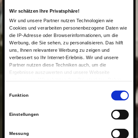
Wir schätzen Ihre Privatsphäre!
Wir und unsere Partner nutzen Technologien wie
Cookies und verarbeiten personenbezogene Daten wie
die IP-Adresse oder Browserinformationen, um die
Werbung, die Sie sehen, zu personalisieren. Das hilft
uns, Ihnen relevantere Werbung zu zeigen und
verbessert so Ihr Internet-Erlebnis. Wir und unsere
Partner nutzen diese Techniken auch, um die
Ergebnisse auszuwerten und unsere Webseite
anzupassen. Wir schätzen Ihre Privatsphäre. Daher
fragen wir Sie hiermit um Erlaubnis zum Einsatz dieser
Einwilligungsauswahl
Technologien.
Funktion
Einstellungen
Messung