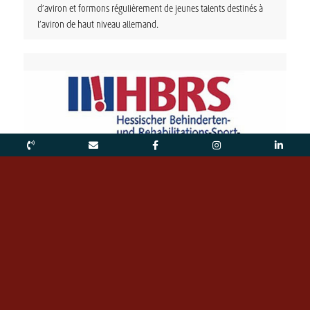
d’aviron et formons régulièrement de jeunes talents destinés à
l’aviron de haut niveau allemand.
Notre rôle essentiel en tant que centre de sports nautiques
inclusif et centre régional d’élite de canoë-kayak handisport