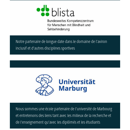
Notre partenaire de longue date dans le domaine de l’aviron
inclusif et d’autres disciplines sportives
Nous sommes une école partenaire de l’université de Marbourg
et entretenons des liens tant avec les milieux de la recherche et
de l’enseignement qu’avec les diplômés et les étudiants