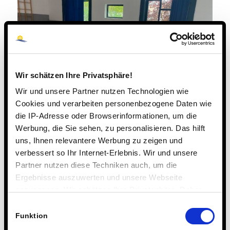
Wir schätzen Ihre Privatsphäre!
Wir und unsere Partner nutzen Technologien wie
Cookies und verarbeiten personenbezogene Daten wie
die IP-Adresse oder Browserinformationen, um die
Werbung, die Sie sehen, zu personalisieren. Das hilft
uns, Ihnen relevantere Werbung zu zeigen und
verbessert so Ihr Internet-Erlebnis. Wir und unsere
Partner nutzen diese Techniken auch, um die
Ergebnisse auszuwerten und unsere Webseite
anzupassen. Wir schätzen Ihre Privatsphäre. Daher
fragen wir Sie hiermit um Erlaubnis zum Einsatz dieser
Einwilligungsauswahl
Technologien.
Funktion