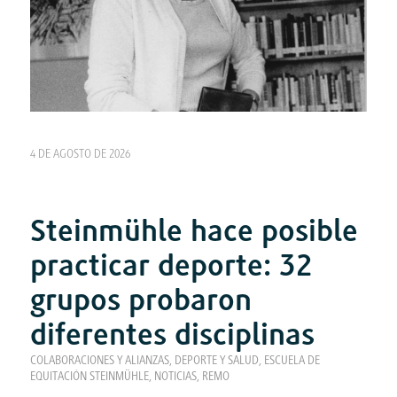
4 DE AGOSTO DE 2026
Steinmühle hace posible
practicar deporte: 32
grupos probaron
diferentes disciplinas
COLABORACIONES Y ALIANZAS
,
DEPORTE Y SALUD
,
ESCUELA DE
EQUITACIÓN STEINMÜHLE
,
NOTICIAS
,
REMO