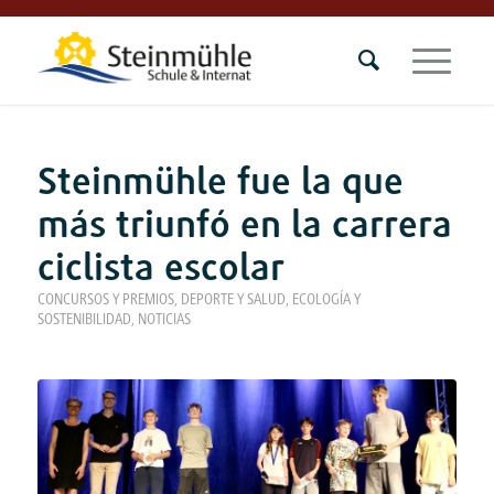
Steinmühle fue la que
más triunfó en la carrera
ciclista escolar
CONCURSOS Y PREMIOS
,
DEPORTE Y SALUD
,
ECOLOGÍA Y
SOSTENIBILIDAD
,
NOTICIAS