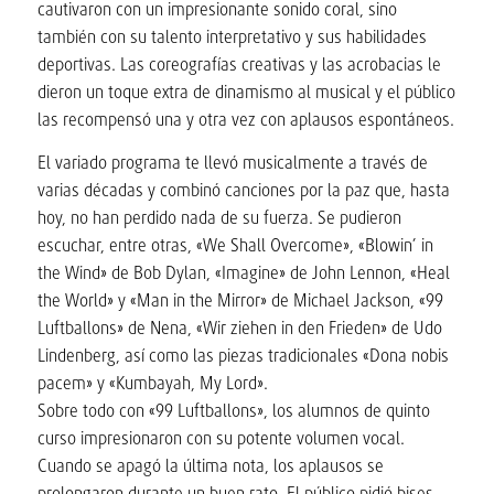
cautivaron con un impresionante sonido coral, sino
también con su talento interpretativo y sus habilidades
deportivas. Las coreografías creativas y las acrobacias le
dieron un toque extra de dinamismo al musical y el público
las recompensó una y otra vez con aplausos espontáneos.
El variado programa te llevó musicalmente a través de
varias décadas y combinó canciones por la paz que, hasta
hoy, no han perdido nada de su fuerza. Se pudieron
escuchar, entre otras, «We Shall Overcome», «Blowin’ in
the Wind» de Bob Dylan, «Imagine» de John Lennon, «Heal
the World» y «Man in the Mirror» de Michael Jackson, «99
Luftballons» de Nena, «Wir ziehen in den Frieden» de Udo
Lindenberg, así como las piezas tradicionales «Dona nobis
pacem» y «Kumbayah, My Lord».
Sobre todo con «99 Luftballons», los alumnos de quinto
curso impresionaron con su potente volumen vocal.
Cuando se apagó la última nota, los aplausos se
prolongaron durante un buen rato. El público pidió bises…