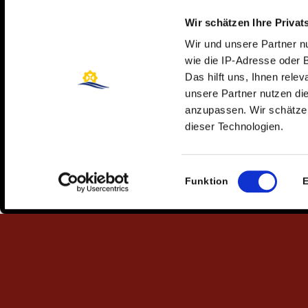
Nuestro socio colaborador desde hace muchos
Wir schätzen Ihre Privat
años en el remo inclusivo y otros deportes
Wir und unsere Partner 
wie die IP-Adresse oder 
Das hilft uns, Ihnen rele
unsere Partner nutzen d
anzupassen. Wir schätzen
dieser Technologien.
Einwilligungsauswahl
Funktion
E
Al cumplir todos los requisitos necesarios, nos
hemos convertido en escuela asociada de la
Federación Alemana de Remo y aportamos
regularmente jóvenes promesas al remo de alto
rendimiento alemán.