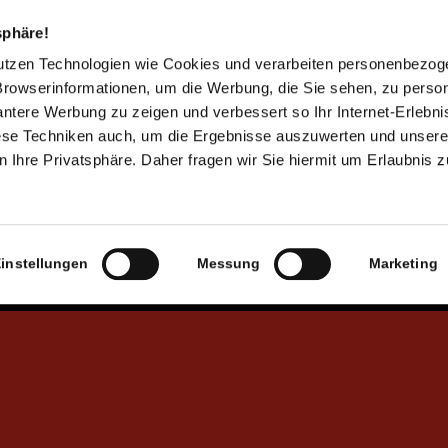
Somos un centro asociado a la Universidad de
sphäre!
Marburgo y mantenemos un intercambio tanto
nutzen Technologien wie Cookies und verarbeiten personenbezo
con el ámbito de la investigación y la docencia
Browserinformationen, um die Werbung, die Sie sehen, zu person
como con antiguos alumnos y estudiantes.
vantere Werbung zu zeigen und verbessert so Ihr Internet-Erlebni
iese Techniken auch, um die Ergebnisse auszuwerten und unser
 Ihre Privatsphäre. Daher fragen wir Sie hiermit um Erlaubnis 
instellungen
Messung
Marketing
Somos un centro de deportes acuáticos inclusivo
y el centro de alto rendimiento regional de
paracanoa, lo cual es fundamental para nosotros