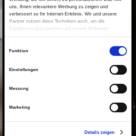
uns, Ihnen relevantere Werbung zu zeigen und
verbessert so Ihr Internet-Erlebnis. Wir und unsere
Partner nutzen diese Techniken auch, um die
Ergebnisse auszuwerten und unsere Webseite
anzupassen. Wir schätzen Ihre Privatsphäre. Daher
fragen wir Sie hiermit um Erlaubnis zum Einsatz dieser
Einwilligungsauswahl
Technologien.
Funktion
Einstellungen
Messung
Marketing
Details zeigen