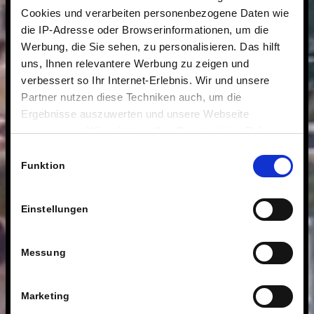
Cookies und verarbeiten personenbezogene Daten wie
die IP-Adresse oder Browserinformationen, um die
Werbung, die Sie sehen, zu personalisieren. Das hilft
uns, Ihnen relevantere Werbung zu zeigen und
verbessert so Ihr Internet-Erlebnis. Wir und unsere
Partner nutzen diese Techniken auch, um die
Ergebnisse auszuwerten und unsere Webseite
anzupassen. Wir schätzen Ihre Privatsphäre. Daher
fragen wir Sie hiermit um Erlaubnis zum Einsatz dieser
Einwilligungsauswahl
Technologien.
Funktion
Einstellungen
Messung
Marketing