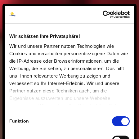
Wir schätzen Ihre Privatsphäre!
Wir und unsere Partner nutzen Technologien wie
Cookies und verarbeiten personenbezogene Daten wie
die IP-Adresse oder Browserinformationen, um die
Werbung, die Sie sehen, zu personalisieren. Das hilft
uns, Ihnen relevantere Werbung zu zeigen und
verbessert so Ihr Internet-Erlebnis. Wir und unsere
Partner nutzen diese Techniken auch, um die
Ergebnisse auszuwerten und unsere Webseite
anzupassen. Wir schätzen Ihre Privatsphäre. Daher
fragen wir Sie hiermit um Erlaubnis zum Einsatz dieser
Einwilligungsauswahl
Technologien.
Funktion