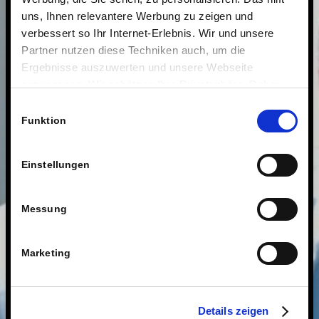
uns, Ihnen relevantere Werbung zu zeigen und
verbessert so Ihr Internet-Erlebnis. Wir und unsere
Partner nutzen diese Techniken auch, um die
Ergebnisse auszuwerten und unsere Webseite
anzupassen. Wir schätzen Ihre Privatsphäre. Daher
fragen wir Sie hiermit um Erlaubnis zum Einsatz dieser
Einwilligungsauswahl
Technologien.
Funktion
Einstellungen
Messung
Marketing
Details zeigen