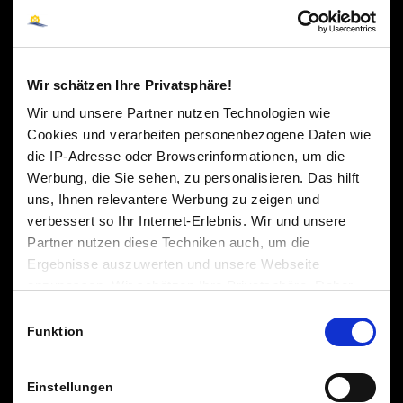
Wir schätzen Ihre Privatsphäre!
Wir und unsere Partner nutzen Technologien wie
Cookies und verarbeiten personenbezogene Daten wie
die IP-Adresse oder Browserinformationen, um die
Werbung, die Sie sehen, zu personalisieren. Das hilft
uns, Ihnen relevantere Werbung zu zeigen und
verbessert so Ihr Internet-Erlebnis. Wir und unsere
Partner nutzen diese Techniken auch, um die
Ergebnisse auszuwerten und unsere Webseite
anzupassen. Wir schätzen Ihre Privatsphäre. Daher
fragen wir Sie hiermit um Erlaubnis zum Einsatz dieser
Einwilligungsauswahl
Technologien.
Funktion
Einstellungen