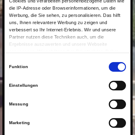
Cookies und verarbeiten personenbezogene Daten wie
die IP-Adresse oder Browserinformationen, um die
Werbung, die Sie sehen, zu personalisieren. Das hilft
uns, Ihnen relevantere Werbung zu zeigen und
verbessert so Ihr Internet-Erlebnis. Wir und unsere
Partner nutzen diese Techniken auch, um die
Ergebnisse auszuwerten und unsere Webseite
anzupassen. Wir schätzen Ihre Privatsphäre. Daher
fragen wir Sie hiermit um Erlaubnis zum Einsatz dieser
Einwilligungsauswahl
Technologien.
Funktion
Einstellungen
Messung
Marketing