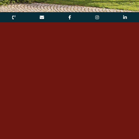
Asociación Steinmühle Marburg e.V.
La entidad sin ánimo de lucro que gestiona el colegio
es la asociación Steinmühle Marburg e.V. Está
inscrita en el registro de asociaciones del Juzgado de
Primera Instancia de Marburg con el número VR 730.
La junta directiva:
(a fecha de 20/06/2026)
Presidente: Egon Vaupel
Vicepresidente: Gerhard Müller
Director general: Dirk Konnertz
Miembros de la asociación del colegio:
(a fecha