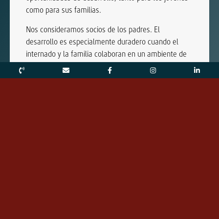
como para sus familias.
Nos consideramos socios de los padres. El
desarrollo es especialmente duradero cuando el
internado y la familia colaboran en un ambiente de
confianza. Acompañamos, asesoramos y apoyamos,
con el objetivo común de que los jóvenes puedan
asumir la responsabilidad de su propia vida y forjar
activamente su futuro.
Un lugar para el desarrollo en