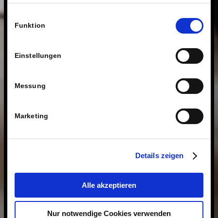
anzupassen. Wir schätzen Ihre Privatsphäre. Daher
fragen wir Sie hiermit um Erlaubnis zum Einsatz dieser
Einwilligungsauswahl
Technologien.
Funktion
Einstellungen
Messung
Marketing
Details zeigen
Alle akzeptieren
Nur notwendige Cookies verwenden