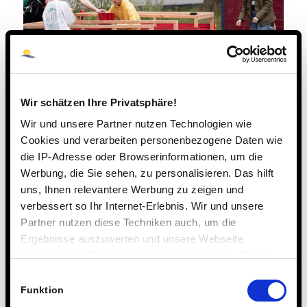
Wir schätzen Ihre Privatsphäre!
Wir und unsere Partner nutzen Technologien wie
Cookies und verarbeiten personenbezogene Daten wie
die IP-Adresse oder Browserinformationen, um die
Werbung, die Sie sehen, zu personalisieren. Das hilft
uns, Ihnen relevantere Werbung zu zeigen und
verbessert so Ihr Internet-Erlebnis. Wir und unsere
Partner nutzen diese Techniken auch, um die
Ergebnisse auszuwerten und unsere Webseite
anzupassen. Wir schätzen Ihre Privatsphäre. Daher
fragen wir Sie hiermit um Erlaubnis zum Einsatz dieser
Einwilligungsauswahl
Technologien.
Funktion