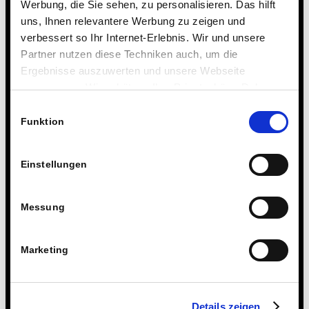
Werbung, die Sie sehen, zu personalisieren. Das hilft
uns, Ihnen relevantere Werbung zu zeigen und
verbessert so Ihr Internet-Erlebnis. Wir und unsere
Partner nutzen diese Techniken auch, um die
Ergebnisse auszuwerten und unsere Webseite
anzupassen. Wir schätzen Ihre Privatsphäre. Daher
fragen wir Sie hiermit um Erlaubnis zum Einsatz dieser
Einwilligungsauswahl
Technologien.
Funktion
Einstellungen
Messung
Marketing
Details zeigen