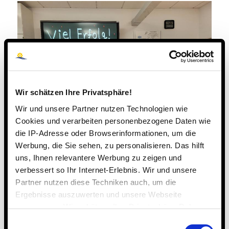
Wir schätzen Ihre Privatsphäre!
Wir und unsere Partner nutzen Technologien wie
Cookies und verarbeiten personenbezogene Daten wie
die IP-Adresse oder Browserinformationen, um die
Werbung, die Sie sehen, zu personalisieren. Das hilft
uns, Ihnen relevantere Werbung zu zeigen und
verbessert so Ihr Internet-Erlebnis. Wir und unsere
Partner nutzen diese Techniken auch, um die
25. NOVEMBER 2025
Ergebnisse auszuwerten und unsere Webseite
anzupassen. Wir schätzen Ihre Privatsphäre. Daher
fragen wir Sie hiermit um Erlaubnis zum Einsatz dieser
Einwilligungsauswahl
Eintrag teilen