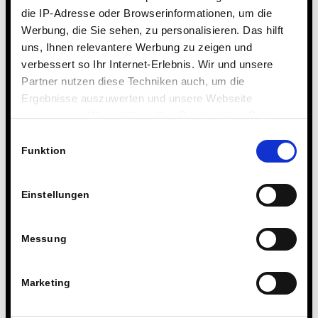
die IP-Adresse oder Browserinformationen, um die
Werbung, die Sie sehen, zu personalisieren. Das hilft
uns, Ihnen relevantere Werbung zu zeigen und
verbessert so Ihr Internet-Erlebnis. Wir und unsere
Partner nutzen diese Techniken auch, um die
Ergebnisse auszuwerten und unsere Webseite
anzupassen. Wir schätzen Ihre Privatsphäre. Daher
fragen wir Sie hiermit um Erlaubnis zum Einsatz dieser
Einwilligungsauswahl
Technologien.
Funktion
Einstellungen
Messung
9. MÄRZ 2026
Marketing
Eintrag teilen