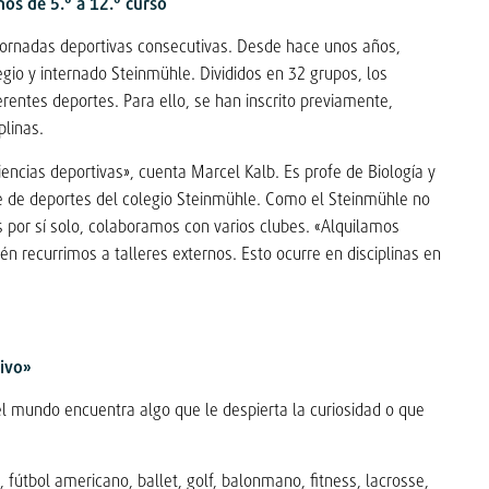
nos de 5.º a 12.º curso
 jornadas deportivas consecutivas. Desde hace unos años,
gio y internado Steinmühle. Divididos en 32 grupos, los
rentes deportes. Para ello, se han inscrito previamente,
plinas.
encias deportivas», cuenta Marcel Kalb. Es profe de Biología y
le de deportes del colegio Steinmühle. Como el Steinmühle no
s por sí solo, colaboramos con varios clubes. «Alquilamos
én recurrimos a talleres externos. Esto ocurre en disciplinas en
ivo»
l mundo encuentra algo que le despierta la curiosidad o que
 fútbol americano, ballet, golf, balonmano, fitness, lacrosse,