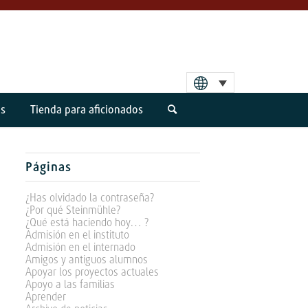
os
Tienda para aficionados
Páginas
¿Has olvidado la contraseña?
¿Por qué Steinmühle?
¿Qué está haciendo hoy… ?
Admisión en el instituto
Admisión en el internado
Amigos y antiguos alumnos
Apoyar los proyectos actuales
Apoyo a las familias
Aprender