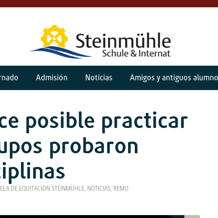
ernado
Admisión
Noticias
Amigos y antiguos alumn
e posible practicar
rupos probaron
iplinas
ELA DE EQUITACIÓN STEINMÜHLE
,
NOTICIAS
,
REMO