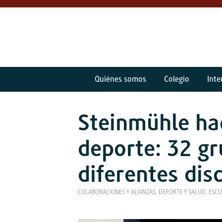
Quiénes somos
Colegio
Int
Steinmühle hac
deporte: 32 g
diferentes disc
COLABORACIONES Y ALIANZAS
,
DEPORTE Y SALUD
,
ESCU