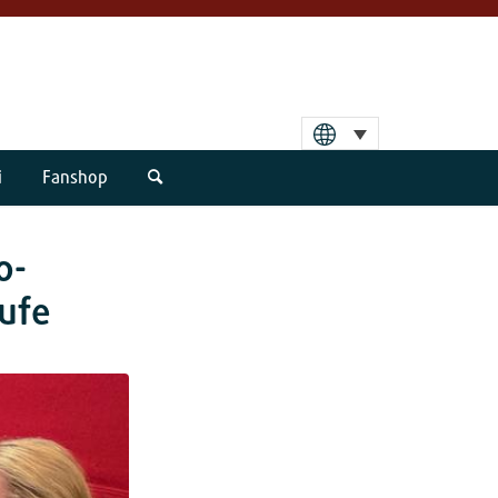
i
Fanshop
o-
ufe