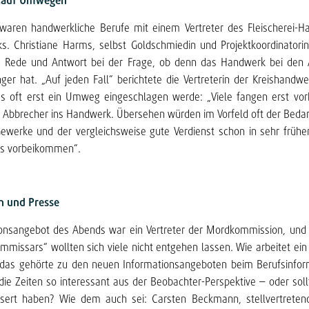
„auf Umwegen“
aren handwerkliche Berufe mit einem Vertreter des Fleischerei-
s. Christiane Harms, selbst Goldschmiedin und Projektkoordinatori
 Rede und Antwort bei der Frage, ob denn das Handwerk bei den 
er hat. „Auf jeden Fall“ berichtete die Vertreterin der Kreishandwer
dass oft erst ein Umweg eingeschlagen werde: „Viele fangen erst vo
Abbrecher ins Handwerk. Übersehen würden im Vorfeld oft der Beda
ewerke und der vergleichsweise gute Verdienst schon in sehr frühen
ns vorbeikommen“.
 und Presse
onsangebot des Abends war ein Vertreter der Mordkommission, und 
mmissars“ wollten sich viele nicht entgehen lassen. Wie arbeitet ein 
das gehörte zu den neuen Informationsangeboten beim Berufsinfor
die Zeiten so interessant aus der Beobachter-Perspektive – oder sol
ssert haben? Wie dem auch sei: Carsten Beckmann, stellvertreten