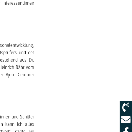
r Interessentinnen
onalentwicklung,
tsprüfers und der
bestehend aus Dr.
-Heinrich Bähr vom
iter Björn Gemmer
rinnen und Schüler
un kann ich alles
tvoll“, sagte Ivo