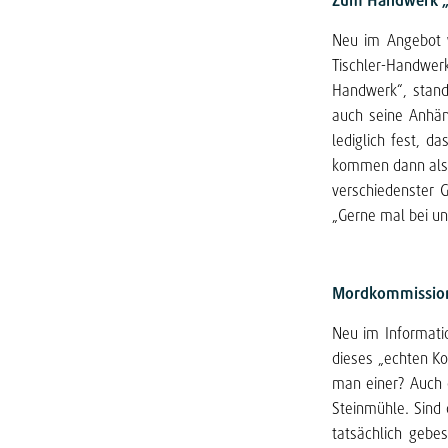
Zum Handwerk 
Neu im Angebot w
Tischler-Handwerk
Handwerk“, stand
auch seine Anhäng
lediglich fest, 
kommen dann als 
verschiedenster G
„Gerne mal bei u
Mordkommission
Neu im Informati
dieses „echten Ko
man einer? Auch 
Steinmühle. Sind 
tatsächlich gebe