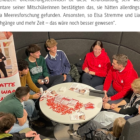
re seiner Mitschülerinnen bestätigten das, sie hätten allerding
Meeresforschung gefunden. Ansonsten, so Elsa Stremme und Lia 
gänge und mehr Zeit – das wäre noch besser gewesen“.