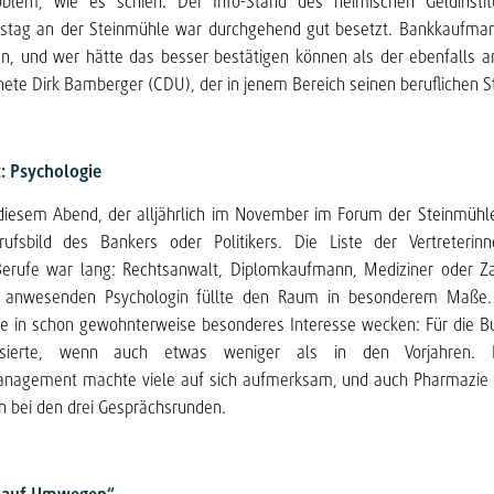
oblem, wie es schien. Der Info-Stand des heimischen Geldinstit
nstag an der Steinmühle war durchgehend gut besetzt. Bankkaufman
ven, und wer hätte das besser bestätigen können als der ebenfalls 
te Dirk Bamberger (CDU), der in jenem Bereich seinen beruflichen St
: Psychologie
iesem Abend, der alljährlich im November im Forum der Steinmühle 
fsbild des Bankers oder Politikers. Die Liste der Vertreterinn
Berufe war lang: Rechtsanwalt, Diplomkaufmann, Mediziner oder Z
r anwesenden Psychologin füllte den Raum in besonderem Maße.
die in schon gewohnterweise besonderes Interesse wecken: Für die 
ssierte, wenn auch etwas weniger als in den Vorjahren. 
anagement machte viele auf sich aufmerksam, und auch Pharmazie 
n bei den drei Gesprächsrunden.