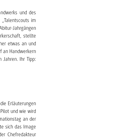
Handwerks und des
n „Talentscouts im
Abitur-Jahrgängen
kerschaft, stellte
rher etwas an und
rf an Handwerkern
 Jahren. Ihr Tipp:
die Erläuterungen
Pilot und wie wird
mationstag an der
lte sich das Image
der Chefredakteur