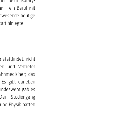
uts beim Rotary-
n – ein Beruf mit
anwesende heutige
art hinlegte.
stattfindet, nicht
en und Vertreter
ahnmediziner; das
 Es gibt daneben
Bundeswehr gab es
Der Studiengang
und Physik hatten