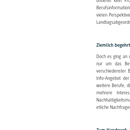
ohnehin kein Pr
Berufsinformatio
vielen Perspekti
Landtagsabgeordne
Ziemlich begehrt
Doch es ging an d
nur um das Beru
verschiedenster 
Info-Angebot de
weitere Berufe, 
mehrere Intere
Nachhaltigkeitsm
etliche Nachfrage