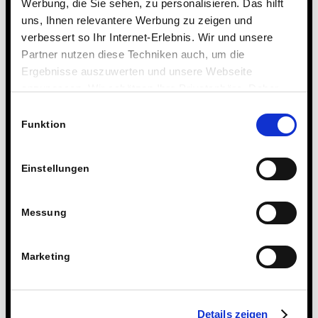
Werbung, die Sie sehen, zu personalisieren. Das hilft
uns, Ihnen relevantere Werbung zu zeigen und
verbessert so Ihr Internet-Erlebnis. Wir und unsere
Partner nutzen diese Techniken auch, um die
Ergebnisse auszuwerten und unsere Webseite
anzupassen. Wir schätzen Ihre Privatsphäre. Daher
fragen wir Sie hiermit um Erlaubnis zum Einsatz dieser
Einwilligungsauswahl
Technologien.
Funktion
Einstellungen
Messung
Marketing
Details zeigen