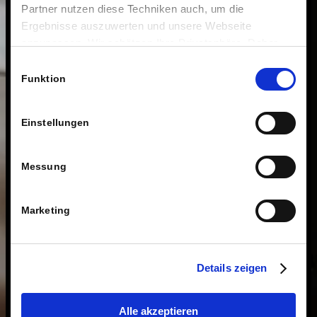
Partner nutzen diese Techniken auch, um die
Ergebnisse auszuwerten und unsere Webseite
anzupassen. Wir schätzen Ihre Privatsphäre. Daher
fragen wir Sie hiermit um Erlaubnis zum Einsatz dieser
Einwilligungsauswahl
Technologien.
Funktion
Einstellungen
Messung
Marketing
Details zeigen
Alle akzeptieren