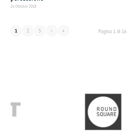
24 Ottobre 2018
1
2
3
›
»
Pagina 1 di 16