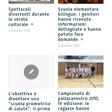
Spettacoli
Scuola elementare
divertenti durante
bilingue: i genitori
la serata
hanno ricevuto
informazioni
culturale
dettagliate e hanno
4 Dicembre 2018
potuto fare
domande
4 Dicembre 2018
Campionato di
L’obiettivo è
pallacanestro JtfO,
diventare una
IV edizione: le
“scuola promotrice
ragazze hanno
di salute”: il primo