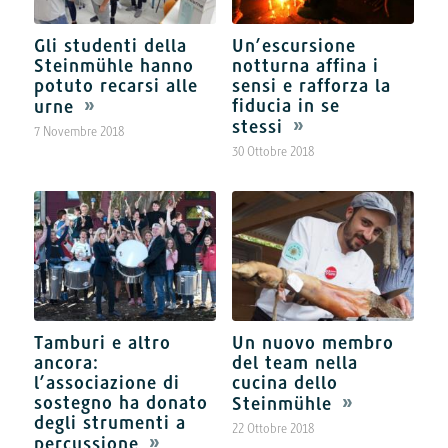
Gli studenti della
Un’escursione
Steinmühle hanno
notturna affina i
potuto recarsi alle
sensi e rafforza la
fiducia in se
urne
stessi
7 Novembre 2018
30 Ottobre 2018
Tamburi e altro
Un nuovo membro
ancora:
del team nella
l’associazione di
cucina dello
sostegno ha donato
Steinmühle
degli strumenti a
22 Ottobre 2018
percussione