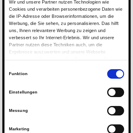
Wir und unsere Partner nutzen Technologien wie
collegio
Cookies und verarbeiten personenbezogene Daten wie
3 Dicembre 2018
die IP-Adresse oder Browserinformationen, um die
Werbung, die Sie sehen, zu personalisieren. Das hilft
uns, Ihnen relevantere Werbung zu zeigen und
verbessert so Ihr Internet-Erlebnis. Wir und unsere
Partner nutzen diese Techniken auch, um die
Ergebnisse auszuwerten und unsere Webseite
anzupassen. Wir schätzen Ihre Privatsphäre. Daher
La classe 7c ha
L’impegno nelle
fragen wir Sie hiermit um Erlaubnis zum Einsatz dieser
Einwilligungsauswahl
raccolto 555 euro
materie “MINT”
Technologien.
Funktion
per l’iniziativa
porta a un
riconoscimento
Rakai
ufficiale
27 Novembre 2018
Einstellungen
22 Novembre 2018
Messung
Marketing