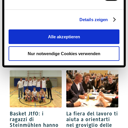
Details zeigen
Cena-spettacolo
Campionato di
dell’associazione di
pallacanestro WK
Alle akzeptieren
sostegno: una
III: i giocatori
serata unica che ha
guardano con
entusiasmato 70
orgoglio al torneo
Nur notwendige Cookies verwenden
ospiti
22 Novembre 2018
22 Novembre 2018
Basket JtfO: i
La fiera del lavoro ti
ragazzi di
aiuta a orientarti
Steinmühlen hanno
nel groviglio delle