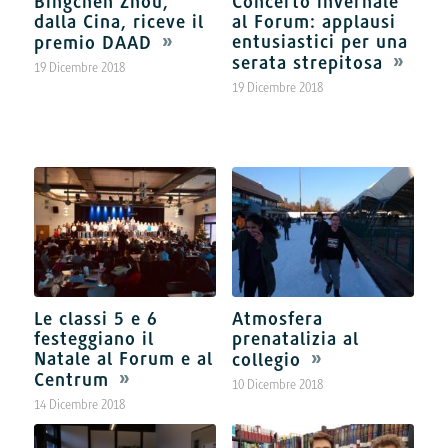
Bingchen Zhou,
Concerto invernale
dalla Cina, riceve il
al Forum: applausi
entusiastici per una
premio DAAD
serata strepitosa
19 Dicembre 2018
19 Dicembre 2018
Le classi 5 e 6
Atmosfera
festeggiano il
prenatalizia al
Natale al Forum e al
collegio
Centrum
10 Dicembre 2018
14 Dicembre 2018