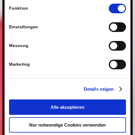
fragen wir Sie hiermit um Erlaubnis zum Einsatz dieser
Einwilligungsauswahl
Technologien.
Funktion
Einstellungen
Messung
Marketing
Details zeigen
Alle akzeptieren
Nur notwendige Cookies verwenden