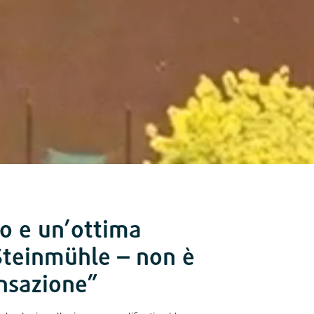
o e un’ottima
 Steinmühle – non è
nsazione
”