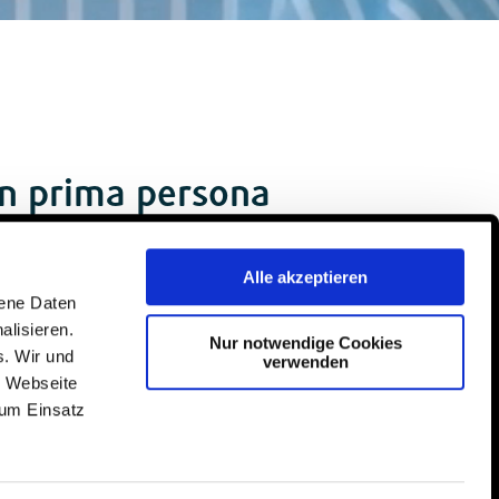
in prima persona
antissimi bambini e ragazzi hanno visitato la
 ha una storia tutta sua da raccontare. Cosa
Alle akzeptieren
rtati dietro dalla loro esperienza alla
gene Daten
 Cosa li ha segnati in modo duraturo? A nome
alisieren.
Nur notwendige Cookies
ex studenti di raccontarci la loro storia.
s. Wir und
verwenden
e Webseite
zum Einsatz