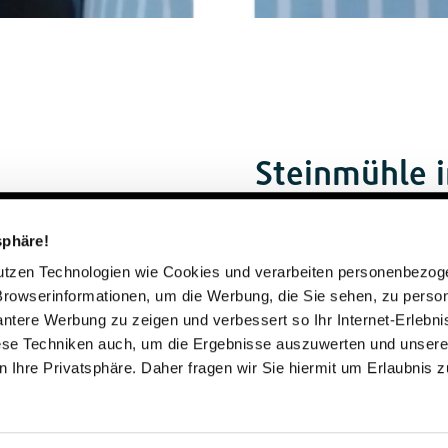
Steinmühle 
Negli ultimi anni e decenni, t
sphäre!
Steinmühle – e ognuno di loro
hanno vissuto? Cosa si sono po
nutzen Technologien wie Cookies und verarbeiten personenbezo
Steinmühle nella vita di poi?
Browserinformationen, um die Werbung, die Sie sehen, zu person
 studenti
di tutti, abbiamo chiesto a sei 
vantere Werbung zu zeigen und verbessert so Ihr Internet-Erlebni
iese Techniken auch, um die Ergebnisse auszuwerten und unser
 Ihre Privatsphäre. Daher fragen wir Sie hiermit um Erlaubnis 