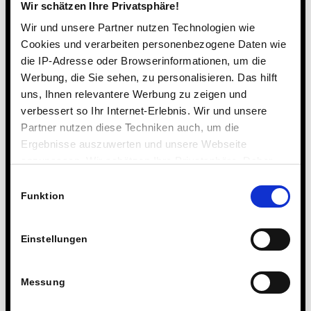
Bodenmatten, Sand, Holzzaun
Wir schätzen Ihre Privatsphäre!
und Equipment mit Hindernis-
Wir und unsere Partner nutzen Technologien wie
Parcour). Wir hoffen auf Ihre
Cookies und verarbeiten personenbezogene Daten wie
und eure Unterstützung bei
die IP-Adresse oder Browserinformationen, um die
diesem schönen Projekt.
Werbung, die Sie sehen, zu personalisieren. Das hilft
Dona
uns, Ihnen relevantere Werbung zu zeigen und
verbessert so Ihr Internet-Erlebnis. Wir und unsere
Partner nutzen diese Techniken auch, um die
Ergebnisse auszuwerten und unsere Webseite
€1.375,00
11
anzupassen. Wir schätzen Ihre Privatsphäre. Daher
di €8.500
donazioni
fragen wir Sie hiermit um Erlaubnis zum Einsatz dieser
Einwilligungsauswahl
Technologien.
Funktion
Eine Laborzelle für
unser neues MINT-
Einstellungen
Labor
Für eine zusätzliche einzelne
Messung
Laborzelle (Kosten: 13.900 €)
hoffen wir auf Ihre und eure