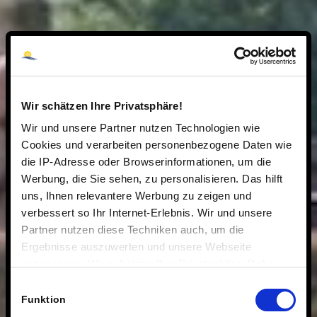
Wir schätzen Ihre Privatsphäre!
Wir und unsere Partner nutzen Technologien wie
Cookies und verarbeiten personenbezogene Daten wie
die IP-Adresse oder Browserinformationen, um die
Werbung, die Sie sehen, zu personalisieren. Das hilft
uns, Ihnen relevantere Werbung zu zeigen und
verbessert so Ihr Internet-Erlebnis. Wir und unsere
Partner nutzen diese Techniken auch, um die
Ergebnisse auszuwerten und unsere Webseite
anzupassen. Wir schätzen Ihre Privatsphäre. Daher
fragen wir Sie hiermit um Erlaubnis zum Einsatz dieser
Einwilligungsauswahl
Technologien.
Funktion