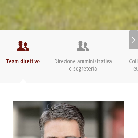
Succ
Team direttivo
Direzione amministrativa
Coll
e segreteria
e