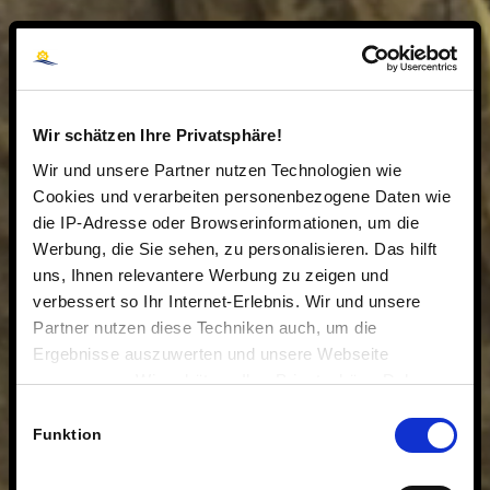
Wir schätzen Ihre Privatsphäre!
Wir und unsere Partner nutzen Technologien wie
Cookies und verarbeiten personenbezogene Daten wie
die IP-Adresse oder Browserinformationen, um die
Werbung, die Sie sehen, zu personalisieren. Das hilft
uns, Ihnen relevantere Werbung zu zeigen und
verbessert so Ihr Internet-Erlebnis. Wir und unsere
Partner nutzen diese Techniken auch, um die
Ergebnisse auszuwerten und unsere Webseite
anzupassen. Wir schätzen Ihre Privatsphäre. Daher
fragen wir Sie hiermit um Erlaubnis zum Einsatz dieser
Einwilligungsauswahl
Technologien.
Funktion