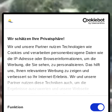
Wir schätzen Ihre Privatsphäre!
Wir und unsere Partner nutzen Technologien wie
Cookies und verarbeiten personenbezogene Daten wie
die IP-Adresse oder Browserinformationen, um die
Werbung, die Sie sehen, zu personalisieren. Das hilft
uns, Ihnen relevantere Werbung zu zeigen und
verbessert so Ihr Internet-Erlebnis. Wir und unsere
Partner nutzen diese Techniken auch, um die
Ergebnisse auszuwerten und unsere Webseite
anzupassen. Wir schätzen Ihre Privatsphäre. Daher
fragen wir Sie hiermit um Erlaubnis zum Einsatz dieser
Einwilligungsauswahl
Technologien.
Funktion