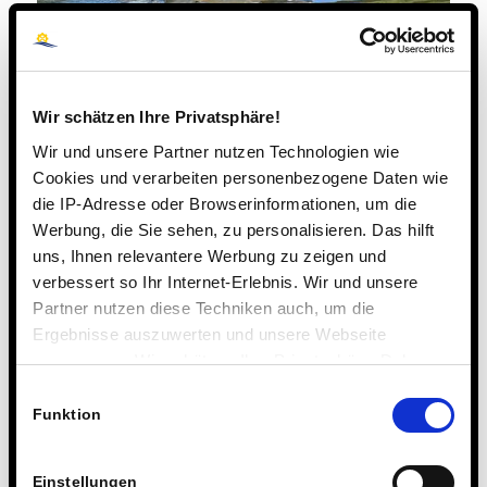
Wir schätzen Ihre Privatsphäre!
Wir und unsere Partner nutzen Technologien wie
Cookies und verarbeiten personenbezogene Daten wie
die IP-Adresse oder Browserinformationen, um die
Werbung, die Sie sehen, zu personalisieren. Das hilft
uns, Ihnen relevantere Werbung zu zeigen und
verbessert so Ihr Internet-Erlebnis. Wir und unsere
Partner nutzen diese Techniken auch, um die
Ergebnisse auszuwerten und unsere Webseite
anzupassen. Wir schätzen Ihre Privatsphäre. Daher
fragen wir Sie hiermit um Erlaubnis zum Einsatz dieser
Einwilligungsauswahl
Technologien.
Funktion
Einstellungen