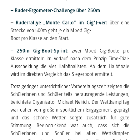
–
Ruder-
Ergo
meter
-Challenge
über
2
50
m
–
Ruderrallye
„
Monte Carlo
“
im Gig*)-4er:
über eine
Strecke von 500m geht je ein Mixed Gig-
Boot pro Klasse an den Start.
–
250m Gig-Boot-Sprint:
zwei Mixed Gig-Boote pro
Klasse ermitteln im Vorlauf nach dem Prinzip Time-Trial-
Ausscheidung die vier Halbfinalisten. Ab dem Halbfinale
wird im direkten Vergleich das Siegerboot ermittelt.
Trotz geringer unterrichtlicher Vorbereitungszeit zeigten die
Schülerinnen und Schüler teils herausragende Leistungen,
berichtete Organisator Michael Neirich. Der Wettkampftag
war daher von großem sportlichem Engagement geprägt
und das schöne Wetter sorgte zusätzlich für gute
Stimmung. Beeindruckend war auch, dass sich die
Schülerinnen und Schüler bei allen Wettkämpfen