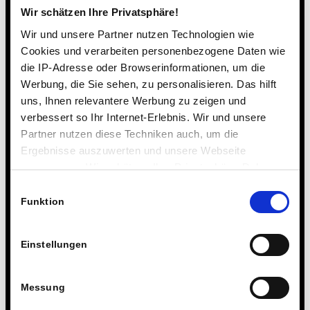
Wir schätzen Ihre Privatsphäre!
Wir und unsere Partner nutzen Technologien wie
Cookies und verarbeiten personenbezogene Daten wie
die IP-Adresse oder Browserinformationen, um die
Werbung, die Sie sehen, zu personalisieren. Das hilft
uns, Ihnen relevantere Werbung zu zeigen und
verbessert so Ihr Internet-Erlebnis. Wir und unsere
Partner nutzen diese Techniken auch, um die
Ergebnisse auszuwerten und unsere Webseite
anzupassen. Wir schätzen Ihre Privatsphäre. Daher
fragen wir Sie hiermit um Erlaubnis zum Einsatz dieser
Einwilligungsauswahl
Technologien.
Funktion
Einstellungen
Messung