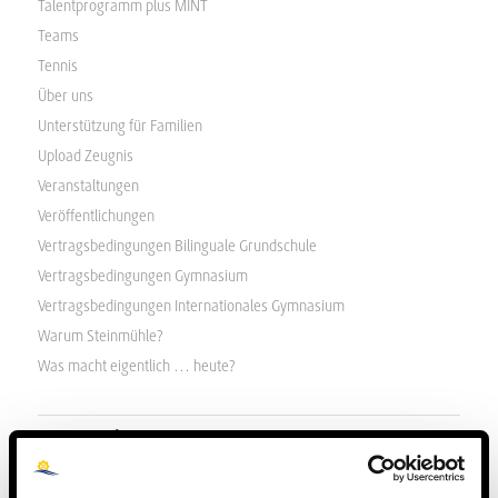
Talentprogramm plus MINT
Teams
Tennis
Über uns
Unterstützung für Familien
Upload Zeugnis
Veranstaltungen
Veröffentlichungen
Vertragsbedingungen Bilinguale Grundschule
Vertragsbedingungen Gymnasium
Vertragsbedingungen Internationales Gymnasium
Warum Steinmühle?
Was macht eigentlich … heute?
Kategorien
Aktuelles