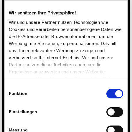
Archiv
Wir schätzen Ihre Privatsphäre!
Bilinguale Grundschule
Wir und unsere Partner nutzen Technologien wie
Digitalisierung & KI
Cookies und verarbeiten personenbezogene Daten wie
Ehemalige & Alumni
die IP-Adresse oder Browserinformationen, um die
Feste & Feiern
Werbung, die Sie sehen, zu personalisieren. Das hilft
Internationales Gymnasium
uns, Ihnen relevantere Werbung zu zeigen und
Klassen-, Kurs- und Häuserfahrten
verbessert so Ihr Internet-Erlebnis. Wir und unsere
Kooperationen & Partnerschaften
Partner nutzen diese Techniken auch, um die
Kunst, Musik & Theater
Ergebnisse auszuwerten und unsere Webseite
Leben im Internat
anzupassen. Wir schätzen Ihre Privatsphäre. Daher
fragen wir Sie hiermit um Erlaubnis zum Einsatz dieser
MINT
Einwilligungsauswahl
Technologien.
Funktion
Ökologie und Nachhaltigkeit
Politik, Wirtschaft & Verantwortung
Reitschule Steinmühle
Einstellungen
Rudern
Soziales Engagement
Messung