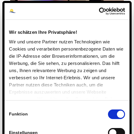
Wir schätzen Ihre Privatsphäre!
Wir und unsere Partner nutzen Technologien wie
Cookies und verarbeiten personenbezogene Daten wie
die IP-Adresse oder Browserinformationen, um die
Werbung, die Sie sehen, zu personalisieren. Das hilft
uns, Ihnen relevantere Werbung zu zeigen und
verbessert so Ihr Internet-Erlebnis. Wir und unsere
Partner nutzen diese Techniken auch, um die
Ergebnisse auszuwerten und unsere Webseite
anzupassen. Wir schätzen Ihre Privatsphäre. Daher
fragen wir Sie hiermit um Erlaubnis zum Einsatz dieser
Einwilligungsauswahl
Technologien.
Funktion
Einstellungen