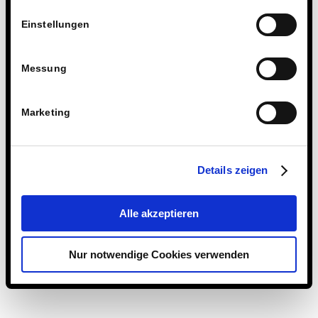
并不完全准确，因为睡垫的底层其实是隔热材料。
Einstellungen
“人会习惯的，”他眨眨眼说道——许多事情大概都
是如此。人际交往中的积极体验，让舒适度的欠缺
和陌生的环境显得不那么重要了。
Messung
Marketing
结伴旅行
在为期七周的项目中，寄宿学校教育工作者朱莉娅·
普洛赫最初留在了坦桑尼亚，陪伴这些青少年度过
Details zeigen
了前10天。 斯坦米勒学校的三名高二学生甚至在前
三周都与大家一起行动。其余时间，这四名青少年
Alle akzeptieren
则与其他学生共同生活——他们与“一个世界中学”
（One World Secondary School）的其他学生一起，融
Nur notwendige Cookies verwenden
入了该校的日常安排，包括上课、体育活动和休闲
娱乐。