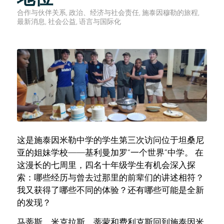
合作与伙伴关系
,
政治、经济与社会责任
,
施泰因穆勒的旅程
,
最新消息
,
社会公益
,
语言与国际化
这是施泰因米勒中学的学生第三次访问位于坦桑尼
亚的姐妹学校——基利曼加罗“一个世界”中学。 在
这漫长的七周里，四名十年级学生有机会深入探
索：哪些经历与曾去过那里的前辈们的讲述相符？
我又获得了哪些不同的体验？还有哪些可能是全新
的发现？
马蒂斯、米克拉斯、蒂蒙和费利克斯回到施泰因米