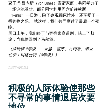
聚于冯·吕内斯（von Lunes）寄宿家庭，共同举办了
一场泳池派对。部分同学利用周六前往兰斯
（Reims）一日游，除了参观蹦床馆外，还享受了一
番购物之乐。 就这样，我们共同度过了最后一个夜
晚。
周日上午，我们终于与寄宿家庭道别，踏上了归
途，当晚便回到了马尔堡。
（法语课 9年级——亚瑟、塞苏、吕内斯、诺亚、
佐伊 + 玛格丽特（8年级））
2026年6月15日
积极的人际体验使那些
不寻常的事情退居次要
地位