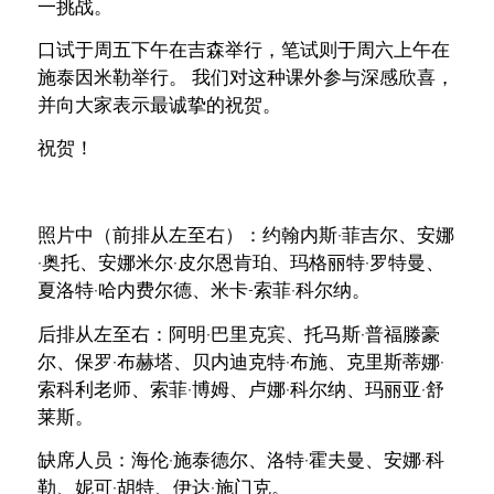
一挑战。
口试于周五下午在吉森举行，笔试则于周六上午在
施泰因米勒举行。 我们对这种课外参与深感欣喜，
并向大家表示最诚挚的祝贺。
祝贺！
照片中（前排从左至右）：约翰内斯·菲吉尔、安娜
·奥托、安娜米尔·皮尔恩肯珀、玛格丽特·罗特曼、
夏洛特·哈内费尔德、米卡-索菲·科尔纳。
后排从左至右：阿明·巴里克宾、托马斯·普福滕豪
尔、保罗·布赫塔、贝内迪克特·布施、克里斯蒂娜·
索科利老师、索菲·博姆、卢娜·科尔纳、玛丽亚·舒
莱斯。
缺席人员：海伦·施泰德尔、洛特·霍夫曼、安娜·科
勒、妮可·胡特、伊达·施门克。