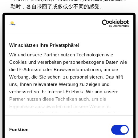
勒时，各自带回了或多或少不同的感受。
“我当时完全没抱什么期望，”米克拉斯回忆道。虽
然他起初对那顿仅由米粉和水组成的饭菜并不太满
意，但对周围环境（广义上的）却颇为欣赏。 “周
围的环境确实需要一段时间才能适应，”他回忆起学
Wir schätzen Ihre Privatsphäre!
校里简朴的生活条件时说道。不过，他很乐意回想
Wir und unsere Partner nutzen Technologien wie
起那“非常美丽的自然风光”。
Cookies und verarbeiten personenbezogene Daten wie
die IP-Adresse oder Browserinformationen, um die
Werbung, die Sie sehen, zu personalisieren. Das hilft
散发出的满足感
uns, Ihnen relevantere Werbung zu zeigen und
verbessert so Ihr Internet-Erlebnis. Wir und unsere
“那里的民众要满足得多，”马蒂斯回顾当时的情景
Partner nutzen diese Techniken auch, um die
时说道。那些洋溢着笑容的面孔，他至今记忆犹
Ergebnisse auszuwerten und unsere Webseite
新。此外，他在坦桑尼亚还结交了一些朋友。在他
anzupassen. Wir schätzen Ihre Privatsphäre. Daher
看来，将手机使用时间限制在一到两小时内，让整
fragen wir Sie hiermit um Erlaubnis zum Einsatz dieser
Einwilligungsauswahl
个氛围变得更加轻松。
Technologien.
Funktion
这些床垫给蒂蒙留下了深刻的印象。不过这个说法