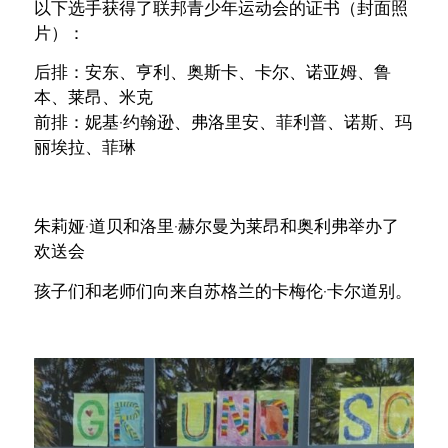
以下选手获得了联邦青少年运动会的证书（封面照
片）：
后排：安东、亨利、奥斯卡、卡尔、诺亚姆、鲁
本、莱昂、米克
前排：妮基·约翰逊、弗洛里安、菲利普、诺斯、玛
丽埃拉、菲琳
朱莉娅·道贝和洛里·赫尔曼为莱昂和奥利弗举办了
欢送会
孩子们和老师们向来自苏格兰的卡梅伦·卡尔道别。