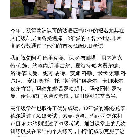
今年，获得欧洲认可的法语证书DELF的报名尤其在
入门级A1层面备受追捧，8年级的15名学生以非常
高的分数通过了他们的首次A1级DELF考试。
我们祝贺阿明·巴里克宾、保罗·布赫塔、贝内迪克
特·布施、约翰内斯·菲吉尔、夏洛特·哈内费尔德、
洛特·霍夫曼、妮可·胡特、安娜·科勒、米卡-索菲·科
尔纳、 安娜·奥托、托马斯·普福滕豪尔、安娜米尔·
皮尔肯普、玛德莱娜·普罗哈斯卡、玛格丽特·罗特
曼、伊达·施门克通过考试，我们感到非常高兴。
高年级学生也取得了优异成绩。10年级的海伦·施泰
德尔通过了A2级考试，索菲·博姆、玛丽亚·舒尔和
卢娜·科尔纳则通过了B1级考试。通过课堂上的几次
训练以及在家里的个人练习，同学们成功克服了这