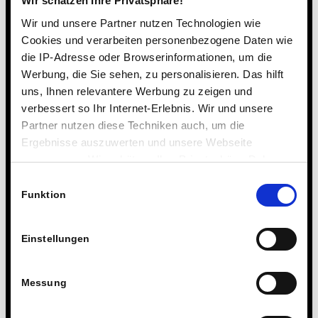
Wir schätzen Ihre Privatsphäre!
Wir und unsere Partner nutzen Technologien wie
Cookies und verarbeiten personenbezogene Daten wie
die IP-Adresse oder Browserinformationen, um die
Werbung, die Sie sehen, zu personalisieren. Das hilft
uns, Ihnen relevantere Werbung zu zeigen und
verbessert so Ihr Internet-Erlebnis. Wir und unsere
Partner nutzen diese Techniken auch, um die
Ergebnisse auszuwerten und unsere Webseite
anzupassen. Wir schätzen Ihre Privatsphäre. Daher
fragen wir Sie hiermit um Erlaubnis zum Einsatz dieser
Einwilligungsauswahl
Technologien.
Funktion
Einstellungen
Messung