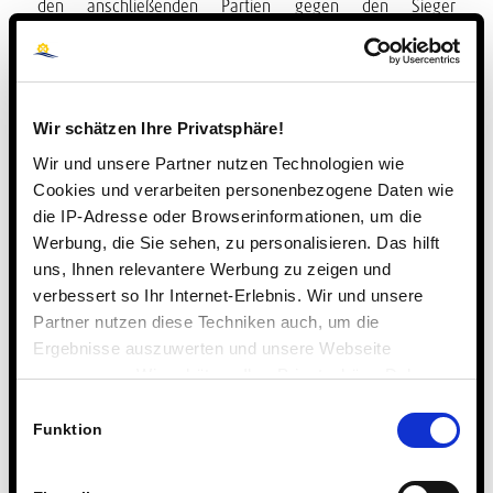
den anschließenden Partien gegen den Sieger
Elisabethschule und dem Zweitplatzierten Martin-Luther-
Schule waren die Steinmühlen-Kicker letztendlich
chancenlos und verloren beide Partien mit 0:4. Am Ende
stand Platz 4 von fünf Teams.
Wir schätzen Ihre Privatsphäre!
Wir und unsere Partner nutzen Technologien wie
Cookies und verarbeiten personenbezogene Daten wie
die IP-Adresse oder Browserinformationen, um die
Werbung, die Sie sehen, zu personalisieren. Das hilft
uns, Ihnen relevantere Werbung zu zeigen und
verbessert so Ihr Internet-Erlebnis. Wir und unsere
Partner nutzen diese Techniken auch, um die
Ergebnisse auszuwerten und unsere Webseite
anzupassen. Wir schätzen Ihre Privatsphäre. Daher
fragen wir Sie hiermit um Erlaubnis zum Einsatz dieser
Einwilligungsauswahl
Technologien.
Funktion