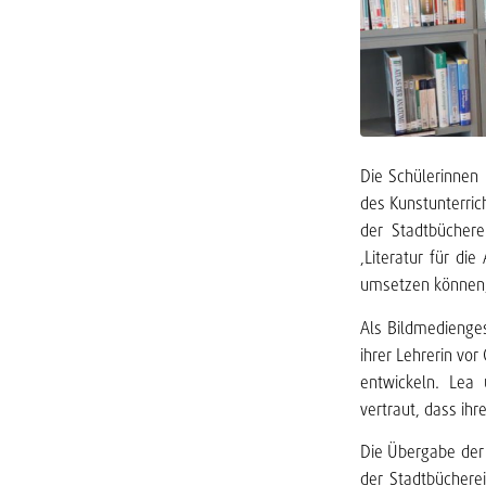
Die Schülerinnen
des Kunstunterric
der Stadtbüchere
‚Literatur für di
umsetzen können,“
Als Bildmedienges
ihrer Lehrerin vo
entwickeln. Lea
vertraut, dass ih
Die Übergabe der 
der Stadtbüchere