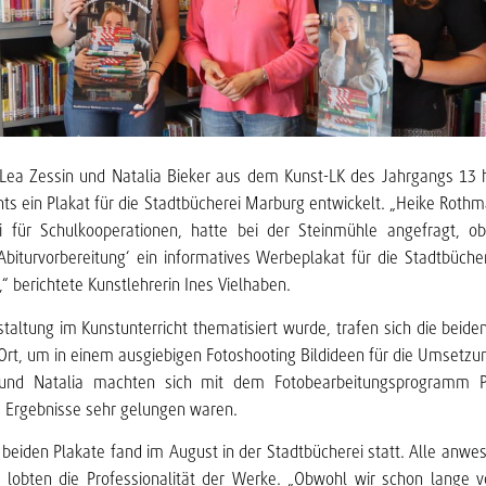
 Lea Zessin und Natalia Bieker aus dem Kunst-LK des Jahrgangs 1
hts ein Plakat für die Stadtbücherei Marburg entwickelt. „Heike Rothm
i für Schulkooperationen, hatte bei der Steinmühle angefragt,
e Abiturvorbereitung‘ ein informatives Werbeplakat für die Stadtbüch
 berichtete Kunstlehrerin Ines Vielhaben.
taltung im Kunstunterricht thematisiert wurde, trafen sich die beide
r Ort, um in einem ausgiebigen Fotoshooting Bildideen für die Umsetzu
 und Natalia machten sich mit dem Fotobearbeitungsprogramm 
re Ergebnisse sehr gelungen waren.
beiden Plakate fand im August in der Stadtbücherei statt. Alle anwe
i lobten die Professionalität der Werke. „Obwohl wir schon lange v