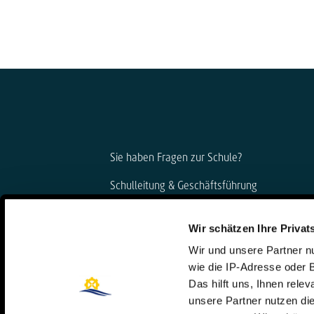
Sie haben Fragen zur Schule?
Schulleitung & Geschäftsführung
Björn Gemmer & Dirk Konnertz
Wir schätzen Ihre Privat
Telefon: 06421 408-20
Wir und unsere Partner 
schule@steinmuehle.de
wie die IP-Adresse oder 
Das hilft uns, Ihnen rele
unsere Partner nutzen d