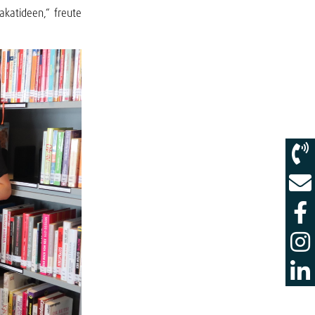
akatideen,“ freute