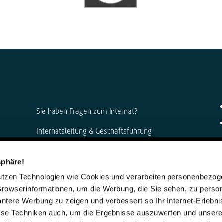
Sie haben Fragen zum Internat?
Internatsleitung & Geschäftsführung
Anke Muszynski & Dirk Konnertz
sphäre!
Telefon: 06421 408-0
nutzen Technologien wie Cookies und verarbeiten personenbezo
internat@steinmuehle.de
Browserinformationen, um die Werbung, die Sie sehen, zu person
vantere Werbung zu zeigen und verbessert so Ihr Internet-Erlebni
iese Techniken auch, um die Ergebnisse auszuwerten und unser