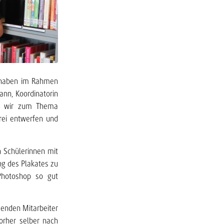
3 haben im Rahmen
ann, Koordinatorin
 ob wir zum Thema
erei entwerfen und
n Schülerinnen mit
ng des Plakates zu
Photoshop so gut
senden Mitarbeiter
orher selber nach