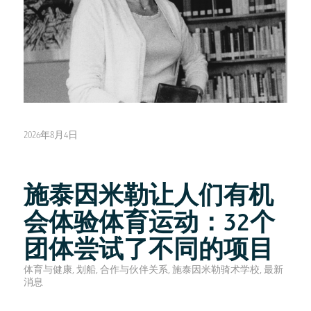
2026年8月4日
施泰因米勒让人们有机
会体验体育运动：32个
团体尝试了不同的项目
体育与健康
,
划船
,
合作与伙伴关系
,
施泰因米勒骑术学校
,
最新
消息