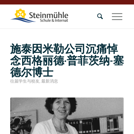
施泰因米勒公司沉痛悼
念西格丽德·普菲茨纳-塞
德尔博士
往届学生与校友
,
最新消息