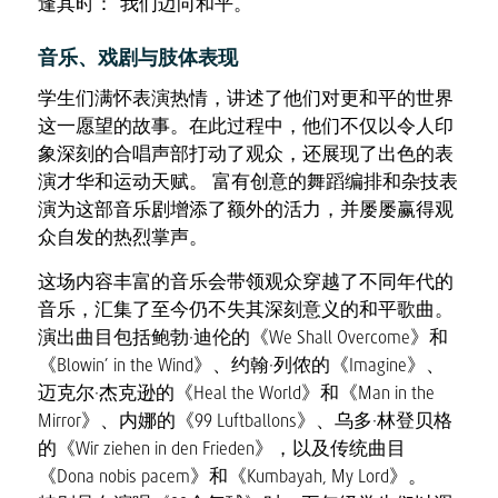
逢其时：“我们迈向和平。”
音乐、戏剧与肢体表现
学生们满怀表演热情，讲述了他们对更和平的世界
这一愿望的故事。在此过程中，他们不仅以令人印
象深刻的合唱声部打动了观众，还展现了出色的表
演才华和运动天赋。 富有创意的舞蹈编排和杂技表
演为这部音乐剧增添了额外的活力，并屡屡赢得观
众自发的热烈掌声。
这场内容丰富的音乐会带领观众穿越了不同年代的
音乐，汇集了至今仍不失其深刻意义的和平歌曲。
演出曲目包括鲍勃·迪伦的《We Shall Overcome》和
《Blowin’ in the Wind》、约翰·列侬的《Imagine》、
迈克尔·杰克逊的《Heal the World》和《Man in the
Mirror》、内娜的《99 Luftballons》、乌多·林登贝格
的《Wir ziehen in den Frieden》，以及传统曲目
《Dona nobis pacem》和《Kumbayah, My Lord》。