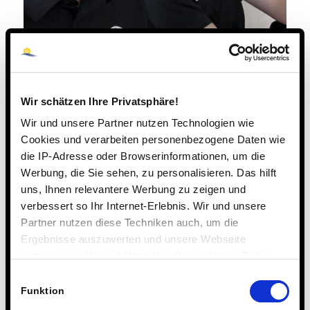
Wir schätzen Ihre Privatsphäre!
Wir und unsere Partner nutzen Technologien wie
Cookies und verarbeiten personenbezogene Daten wie
die IP-Adresse oder Browserinformationen, um die
Werbung, die Sie sehen, zu personalisieren. Das hilft
uns, Ihnen relevantere Werbung zu zeigen und
verbessert so Ihr Internet-Erlebnis. Wir und unsere
Partner nutzen diese Techniken auch, um die
Ergebnisse auszuwerten und unsere Webseite
anzupassen. Wir schätzen Ihre Privatsphäre. Daher
fragen wir Sie hiermit um Erlaubnis zum Einsatz dieser
Einwilligungsauswahl
Technologien.
Funktion