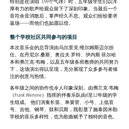
特别是在演唱《99个气球》时，五年级学生们以浑
厚有力的歌声给观众留下了深刻印象。当最后一个
音符余音消散后，掌声经久不息。观众们纷纷要求
返场——而他们也如愿以偿。
整个学校社区共同参与的项目
本次音乐会的总导演由乌尔里克·维尔姆斯迈尔担
任。在丹尼尔·桑斯、奥拉夫·罗特、伊内斯·菲尔哈
本和弗兰克·韦梅，以及五年级各班教师的共同努力
下，这场演出得以呈现，充分展现了众多参与者倾
注的创意与热情。
各年级之间的协作也令人印象深刻。由弗兰克·韦梅
（Frank Wemme）指挥的伴奏乐队由8至12年级的学
生组成。 他们演奏长笛、单簧管、小号、上低音
号、吉他、钢琴、鼓和贝斯，既彰显了施泰因米勒
学校的音乐多样性，也为歌曲赋予了独特的音色。