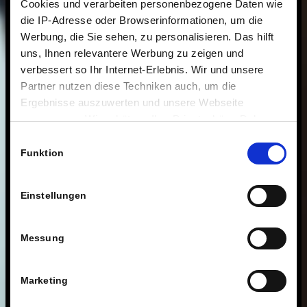
Cookies und verarbeiten personenbezogene Daten wie
die IP-Adresse oder Browserinformationen, um die
Werbung, die Sie sehen, zu personalisieren. Das hilft
uns, Ihnen relevantere Werbung zu zeigen und
verbessert so Ihr Internet-Erlebnis. Wir und unsere
Partner nutzen diese Techniken auch, um die
Ergebnisse auszuwerten und unsere Webseite
anzupassen. Wir schätzen Ihre Privatsphäre. Daher
fragen wir Sie hiermit um Erlaubnis zum Einsatz dieser
Einwilligungsauswahl
Technologien.
Funktion
Einstellungen
Messung
Marketing