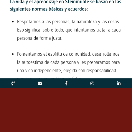
La vida y el aprendizaje en Steinmühle se basan en las
siguientes normas básicas y acuerdos:
Respetamos a las personas, la naturaleza y las cosas.
Eso significa, sobre todo, que intentamos tratar a cada
persona de forma justa.
Fomentamos el espíritu de comunidad, desarrollamos
la autoestima de cada persona y les preparamos para
una vida independiente, elegida con responsabilidad
propia y con perspectivas de futuro.
Fomentamos la curiosidad y la organización autónoma,
potenciamos las competencias y desarrollamos los
sentidos. Exigimos y valoramos el esfuerzo, y
esperamos que se respeten nuestras normas.