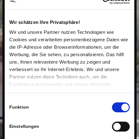
Wir schätzen Ihre Privatsphäre!
Wir und unsere Partner nutzen Technologien wie
Cookies und verarbeiten personenbezogene Daten wie
die IP-Adresse oder Browserinformationen, um die
Werbung, die Sie sehen, zu personalisieren. Das hilft
uns, Ihnen relevantere Werbung zu zeigen und
verbessert so Ihr Internet-Erlebnis. Wir und unsere
Partner nutzen diese Techniken auch, um die
Ergebnisse auszuwerten und unsere Webseite
anzupassen. Wir schätzen Ihre Privatsphäre. Daher
fragen wir Sie hiermit um Erlaubnis zum Einsatz dieser
Einwilligungsauswahl
Technologien.
Funktion
Einstellungen