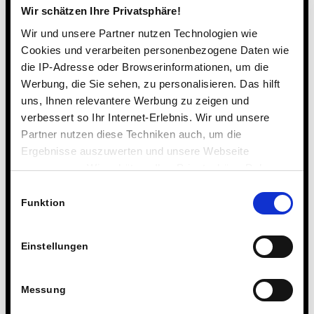
Wir schätzen Ihre Privatsphäre!
Wir und unsere Partner nutzen Technologien wie
Cookies und verarbeiten personenbezogene Daten wie
die IP-Adresse oder Browserinformationen, um die
Werbung, die Sie sehen, zu personalisieren. Das hilft
uns, Ihnen relevantere Werbung zu zeigen und
verbessert so Ihr Internet-Erlebnis. Wir und unsere
Partner nutzen diese Techniken auch, um die
Ergebnisse auszuwerten und unsere Webseite
anzupassen. Wir schätzen Ihre Privatsphäre. Daher
fragen wir Sie hiermit um Erlaubnis zum Einsatz dieser
Einwilligungsauswahl
Technologien.
Funktion
Einstellungen
Messung