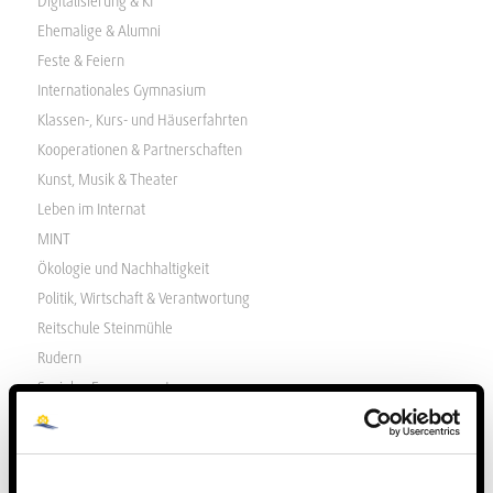
Digitalisierung & KI
Ehemalige & Alumni
Feste & Feiern
Internationales Gymnasium
Klassen-, Kurs- und Häuserfahrten
Kooperationen & Partnerschaften
Kunst, Musik & Theater
Leben im Internat
MINT
Ökologie und Nachhaltigkeit
Politik, Wirtschaft & Verantwortung
Reitschule Steinmühle
Rudern
Soziales Engagement
Sport & Gesundheit
Sprachen & Internationalität
Steinmühle unterwegs