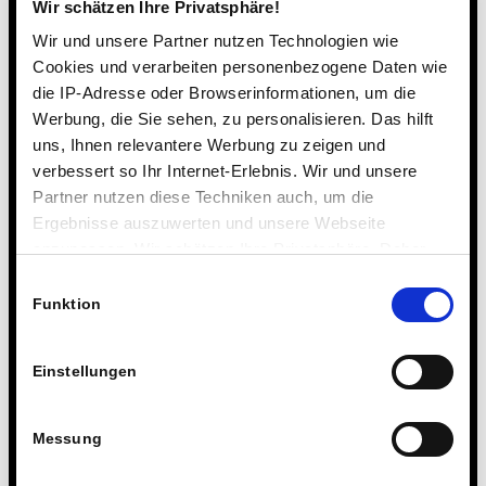
Wir schätzen Ihre Privatsphäre!
Stellenangebote
Wir und unsere Partner nutzen Technologien wie
Talentförderung
Cookies und verarbeiten personenbezogene Daten wie
Umfragen & Studien
die IP-Adresse oder Browserinformationen, um die
Uncategorized
Werbung, die Sie sehen, zu personalisieren. Das hilft
Wettbewerbe & Auszeichnungen
uns, Ihnen relevantere Werbung zu zeigen und
verbessert so Ihr Internet-Erlebnis. Wir und unsere
Partner nutzen diese Techniken auch, um die
Archiv
Ergebnisse auszuwerten und unsere Webseite
anzupassen. Wir schätzen Ihre Privatsphäre. Daher
August 2026
fragen wir Sie hiermit um Erlaubnis zum Einsatz dieser
Einwilligungsauswahl
Juli 2026
Technologien.
Funktion
Juni 2026
Mai 2026
April 2026
Einstellungen
März 2026
Februar 2026
Messung
Januar 2026