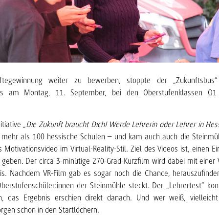
ftegewinnung weiter zu bewerben, stoppte der „Zukunftsbus“
iums am Montag, 11. September, bei den Oberstufenklassen Q
tiative „
Die Zukunft braucht Dich! Werde Lehrerin oder Lehrer in He
h mehr als 100 hessische Schulen – und kam auch auch die Steinmühl
 Motivationsvideo im Virtual-Reality-Stil. Ziel des Videos ist, einen Ein
u geben. Der circa 3-minütige 270-Grad-Kurzfilm wird dabei mit einer 
is. Nachdem VR-Film gab es sogar noch die Chance, herauszufinden,
Oberstufenschüler:innen der Steinmühle steckt. Der „Lehrertest“ konn
n, das Ergebnis erschien direkt danach. Und wer weiß, vielleich
rgen schon in den Startlöchern.