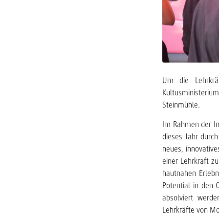
Um die Lehrkrä
Kultusminister
Steinmühle.
Im Rahmen der Ini
dieses Jahr durc
neues, innovatives
einer Lehrkraft z
hautnahen Erlebn
Potential in den 
absolviert werde
Lehrkräfte von Mo