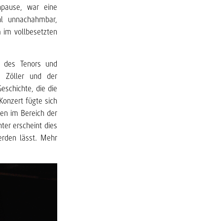
npause, war eine
hl unnachahmbar,
 im vollbesetzten
kt des Tenors und
s Zöller und der
eschichte, die die
Konzert fügte sich
gen im Bereich der
er erscheint dies
erden lässt. Mehr