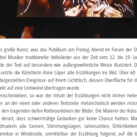
os große Kunst, was das Publikum am Freitag Abend im Forum der S
rei Musiker traditionelle Volkslieder aus der Zeit vom 12. bis 19. 
de der Text auf besondere wie außergewöhnliche Weise illustriert.
setzte die Künstlerin Anne Löper alle Erzählungen ins Bild. Über 60
 dargestellten Ereignisse auf ihrem Lichttisch, dessen Oberfläche für 
ekt auf eine Leinwand übertragen wurde.
nschenleben, so war der Inhalt der Erzählungen nicht immer heiter.
r an der einen oder anderen Textstelle melancholisch werden müss
 den tragenden tiefen Rotbrauntönen der Bilder. Die Malerei der Künst
h derart, dass schwermütige Gedanken gar keine Chance hatten. Ma
dmalerin alle Szenen, Stimmungslagen, Jahreszeiten, Örtlichkeit
ennbar in Windeseile, unmittelbar der Erzählung folgend, auf die 