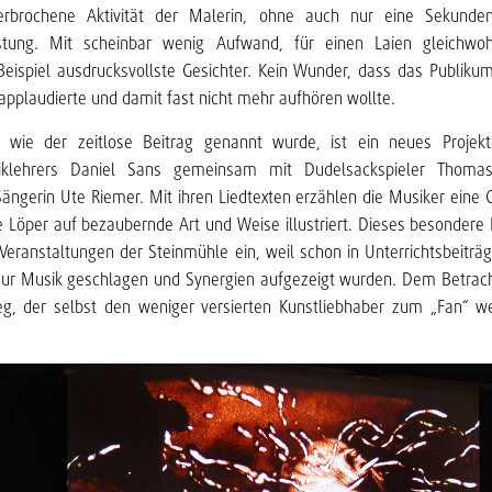
terbrochene Aktivität der Malerin, ohne auch nur eine Sekunde
istung. Mit scheinbar wenig Aufwand, für einen Laien gleichwo
eispiel ausdrucksvollste Gesichter. Kein Wunder, dass das Publikum
applaudierte und damit fast nicht mehr aufhören wollte.
, wie der zeitlose Beitrag genannt wurde, ist ein neues Proje
iklehrers Daniel Sans gemeinsam mit Dudelsackspieler Thoma
ängerin Ute Riemer. Mit ihren Liedtexten erzählen die Musiker eine G
e Löp
er auf bezaubernde Art und Weise illustriert. Dieses besondere 
Veranstaltungen der Steinmühle ein, weil schon in Unterrichtsbeiträ
zur Musik geschlagen und Synergien aufgezeigt wurden. Dem Betracht
g, der selbst den weniger versierten Kunstliebhaber zum „Fan“ w