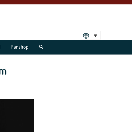
i
Fanshop
um