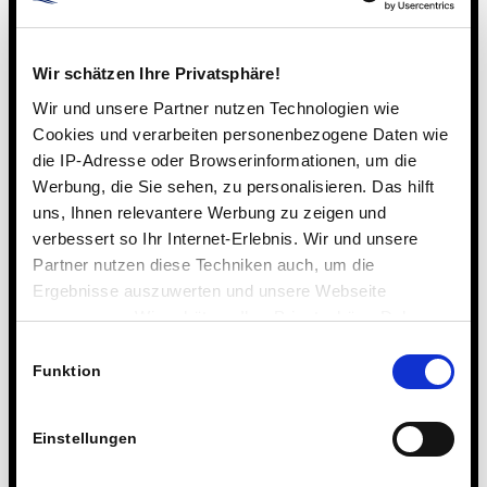
Wir schätzen Ihre Privatsphäre!
Wir und unsere Partner nutzen Technologien wie
Cookies und verarbeiten personenbezogene Daten wie
die IP-Adresse oder Browserinformationen, um die
Werbung, die Sie sehen, zu personalisieren. Das hilft
uns, Ihnen relevantere Werbung zu zeigen und
verbessert so Ihr Internet-Erlebnis. Wir und unsere
Partner nutzen diese Techniken auch, um die
Ergebnisse auszuwerten und unsere Webseite
anzupassen. Wir schätzen Ihre Privatsphäre. Daher
fragen wir Sie hiermit um Erlaubnis zum Einsatz dieser
Einwilligungsauswahl
Technologien.
Funktion
Einstellungen