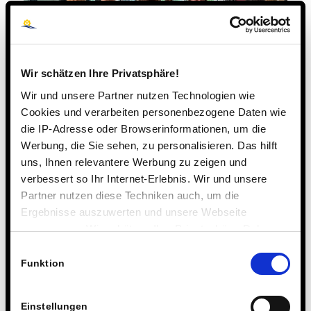
Wir schätzen Ihre Privatsphäre!
Wir und unsere Partner nutzen Technologien wie
Cookies und verarbeiten personenbezogene Daten wie
die IP-Adresse oder Browserinformationen, um die
Werbung, die Sie sehen, zu personalisieren. Das hilft
uns, Ihnen relevantere Werbung zu zeigen und
verbessert so Ihr Internet-Erlebnis. Wir und unsere
Partner nutzen diese Techniken auch, um die
Ergebnisse auszuwerten und unsere Webseite
anzupassen. Wir schätzen Ihre Privatsphäre. Daher
fragen wir Sie hiermit um Erlaubnis zum Einsatz dieser
Einwilligungsauswahl
Technologien.
Funktion
Einstellungen