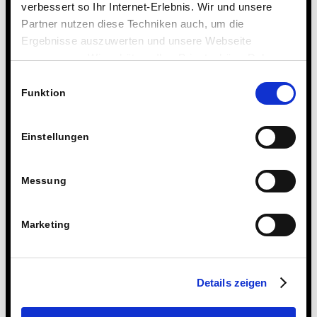
verbessert so Ihr Internet-Erlebnis. Wir und unsere
Partner nutzen diese Techniken auch, um die
Ergebnisse auszuwerten und unsere Webseite
anzupassen. Wir schätzen Ihre Privatsphäre. Daher
fragen wir Sie hiermit um Erlaubnis zum Einsatz dieser
Einwilligungsauswahl
Technologien.
Funktion
Einstellungen
Messung
Marketing
Details zeigen