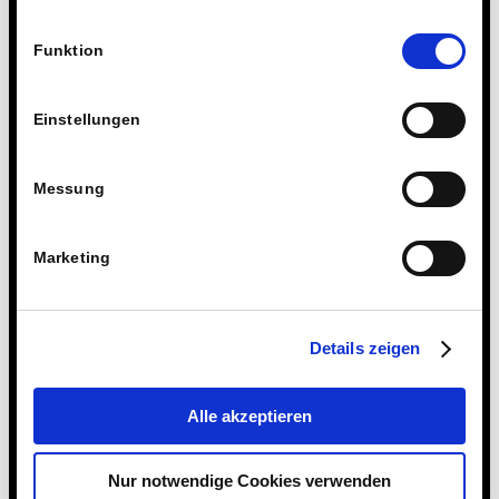
15. FEBRUAR 2024
fragen wir Sie hiermit um Erlaubnis zum Einsatz dieser
Einwilligungsauswahl
Technologien.
Funktion
Eintrag teilen
Einstellungen
Messung
Marketing
Details zeigen
Alle akzeptieren
Nur notwendige Cookies verwenden