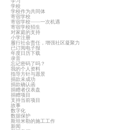
学习
学校
学校作为共同体
寄宿学校
寄宿学校——一次机遇
寄宿学校招生
对家庭的支持
小学注册
履行社会责任，增强社区凝聚力
已订阅电子报
年度日历下载
录音
忘记密码了吗？
我的个人资料
指导方针与愿景
捐款未成功
捐款确认函
捐赠者仪表盘
捐赠项目
支持当前项目
故事
数字化
数据保护
斯坦米勒的施工工作
新闻