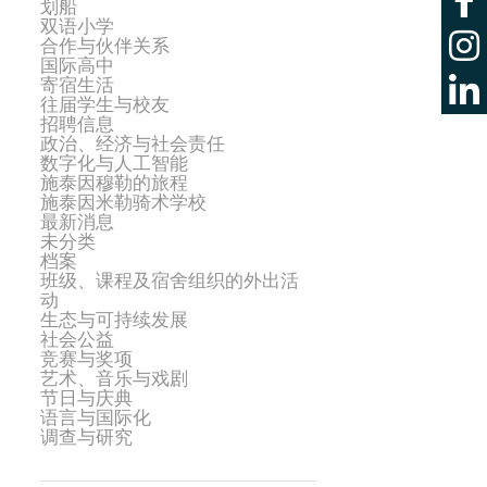
划船
双语小学
合作与伙伴关系
国际高中
寄宿生活
往届学生与校友
招聘信息
政治、经济与社会责任
数字化与人工智能
施泰因穆勒的旅程
施泰因米勒骑术学校
最新消息
未分类
档案
班级、课程及宿舍组织的外出活
动
生态与可持续发展
社会公益
竞赛与奖项
艺术、音乐与戏剧
节日与庆典
语言与国际化
调查与研究