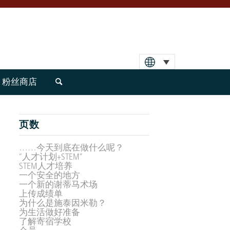
粉丝商店
页数
……今天到底在做什么呢？
“人才计划+STEM”
STEM人才培养
一个安全的地方
一个新的谢蒂马术场
上传成绩单
为什么是施泰因米勒？
为生活做好准备
了解寄宿学校