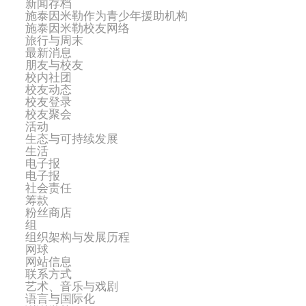
新闻存档
施泰因米勒作为青少年援助机构
施泰因米勒校友网络
旅行与周末
最新消息
朋友与校友
校内社团
校友动态
校友登录
校友聚会
活动
生态与可持续发展
生活
电子报
电子报
社会责任
筹款
粉丝商店
组
组织架构与发展历程
网球
网站信息
联系方式
艺术、音乐与戏剧
语言与国际化