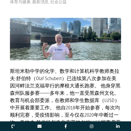
体育与健康
,
最新消息
,
社会公益
斯坦米勒中学的化学、数学和计算机科学教师奥拉
夫·舒伯特（Olaf Schubert）已连续第八次参加在美
因河畔法兰克福举行的摩根大通长跑赛。 他身穿黑
森州队服参赛——多年来，他一直受黑森州文化、
教育与机会部委派，在教师和学生数据库（LUSD）
中开展着重要工作。 他自2018年开始参赛，每次均
顺利完赛，受疫情影响，至今仅在2020年中断过一
次。奥拉夫·舒伯特与来自韦茨拉尔的LUSD同事弗劳
克·卡菲茨已是一支配合默契的搭档。