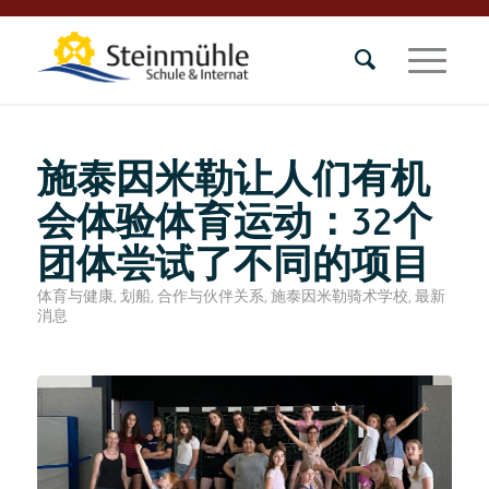
施泰因米勒让人们有机
会体验体育运动：32个
团体尝试了不同的项目
体育与健康
,
划船
,
合作与伙伴关系
,
施泰因米勒骑术学校
,
最新
消息