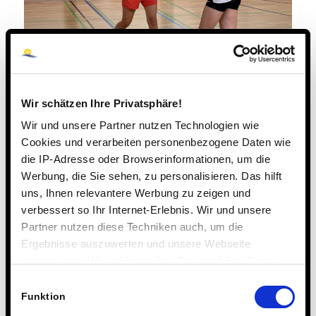
Wir schätzen Ihre Privatsphäre!
Wir und unsere Partner nutzen Technologien wie
Cookies und verarbeiten personenbezogene Daten wie
die IP-Adresse oder Browserinformationen, um die
Werbung, die Sie sehen, zu personalisieren. Das hilft
uns, Ihnen relevantere Werbung zu zeigen und
verbessert so Ihr Internet-Erlebnis. Wir und unsere
Partner nutzen diese Techniken auch, um die
Ergebnisse auszuwerten und unsere Webseite
anzupassen. Wir schätzen Ihre Privatsphäre. Daher
fragen wir Sie hiermit um Erlaubnis zum Einsatz dieser
Einwilligungsauswahl
Technologien.
Funktion