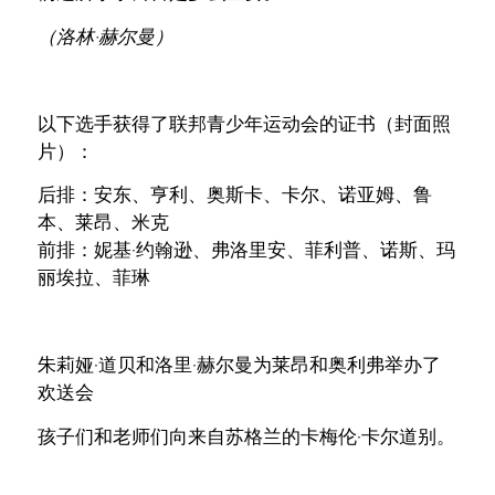
（洛林·赫尔曼）
以下选手获得了联邦青少年运动会的证书（封面照
片）：
后排：安东、亨利、奥斯卡、卡尔、诺亚姆、鲁
本、莱昂、米克
前排：妮基·约翰逊、弗洛里安、菲利普、诺斯、玛
丽埃拉、菲琳
朱莉娅·道贝和洛里·赫尔曼为莱昂和奥利弗举办了
欢送会
孩子们和老师们向来自苏格兰的卡梅伦·卡尔道别。