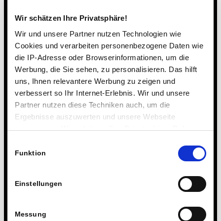
e
f
Wir schätzen Ihre Privatsphäre!
o
n
Wir und unsere Partner nutzen Technologien wie
o
Cookies und verarbeiten personenbezogene Daten wie
*
die IP-Adresse oder Browserinformationen, um die
Werbung, die Sie sehen, zu personalisieren. Das hilft
uns, Ihnen relevantere Werbung zu zeigen und
verbessert so Ihr Internet-Erlebnis. Wir und unsere
Partner nutzen diese Techniken auch, um die
Ergebnisse auszuwerten und unsere Webseite
anzupassen. Wir schätzen Ihre Privatsphäre. Daher
P
Vorrei che mi richiamassi per un primo colloquio
fragen wir Sie hiermit um Erlaubnis zum Einsatz dieser
Einwilligungsauswahl
o
personale.
Technologien.
Funktion
s
s
i
P
P
Per favore, mandami per posta delle informazioni
a
o
Einstellungen
o
m
gratuite e senza impegno.
s
s
o
s
s
c
i
Messung
i