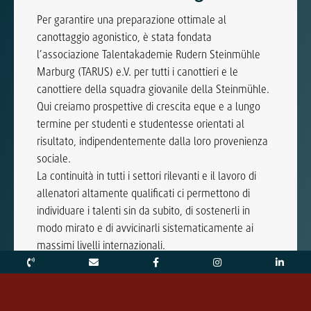
Per garantire una preparazione ottimale al
canottaggio agonistico, è stata fondata
l’associazione Talentakademie Rudern Steinmühle
Marburg (TARUS) e.V. per tutti i canottieri e le
canottiere della squadra giovanile della Steinmühle.
Qui creiamo prospettive di crescita eque e a lungo
termine per studenti e studentesse orientati al
risultato, indipendentemente dalla loro provenienza
sociale.
La continuità in tutti i settori rilevanti e il lavoro di
allenatori altamente qualificati ci permettono di
individuare i talenti sin da subito, di sostenerli in
modo mirato e di avvicinarli sistematicamente ai
massimi livelli internazionali.
L’Accademia dei talenti di canottaggio Steinmühle
e.V. (TARUS) si pone l’obiettivo di promuovere in
modo sistematico lo sport agonistico nel canottaggio